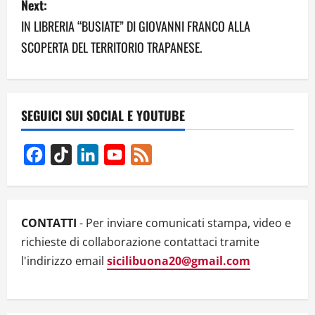
Next:
n
IN LIBRERIA “BUSIATE” DI GIOVANNI FRANCO ALLA
a
SCOPERTA DEL TERRITORIO TRAPANESE.
v
i
SEGUICI SUI SOCIAL E YOUTUBE
g
Facebook
TikTok
LinkedIn
YouTube
Feed
a
Channel
t
i
CONTATTI
- Per inviare comunicati stampa, video e
richieste di collaborazione contattaci tramite
o
l'indirizzo email
sicilibuona20@gmail.com
n