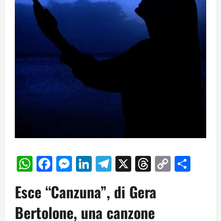
WhatsApp
Facebook
Messenger
LinkedIn
Telegram
X
Threads
Copy
Cond
Link
Esce “Canzuna”, di Gera
Bertolone, una canzone