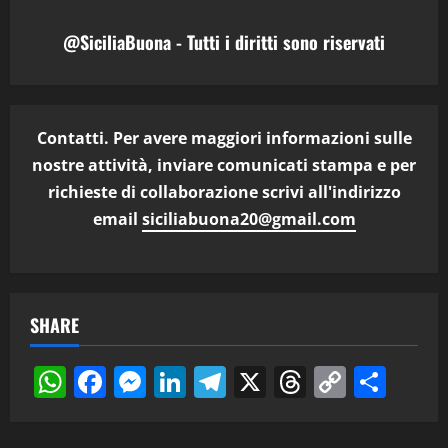
@SiciliaBuona - Tutti i diritti sono riservati
Contatti. Per avere maggiori informazioni sulle
nostre attività, inviare comunicati stampa e per
richieste di collaborazione scrivi all'indirizzo
email
siciliabuona20@gmail.com
SHARE
WhatsApp
Facebook
Messenger
LinkedIn
Telegram
X
Threads
Copy
Cond
Link