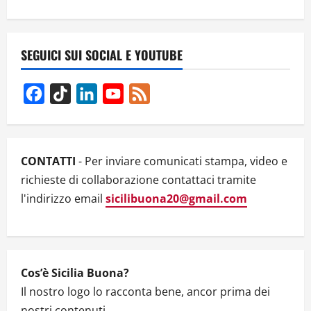
v
i
SEGUICI SUI SOCIAL E YOUTUBE
g
Facebook
TikTok
LinkedIn
YouTube
Feed
a
Channel
t
i
CONTATTI
- Per inviare comunicati stampa, video e
richieste di collaborazione contattaci tramite
o
l'indirizzo email
sicilibuona20@gmail.com
n
Cos’è Sicilia Buona?
Il nostro logo lo racconta bene, ancor prima dei
nostri contenuti.