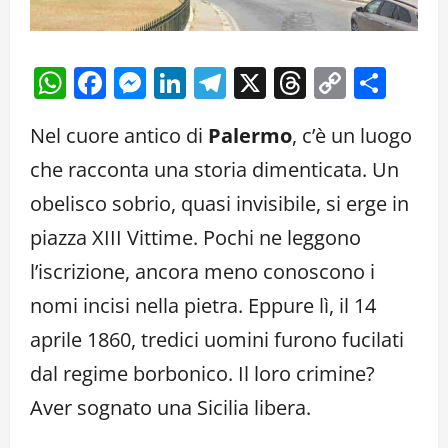
WhatsApp
Facebook
Messenger
LinkedIn
Telegram
X
Threads
Copy
Cond
Link
Nel cuore antico di
Palermo
, c’è un luogo
che racconta una storia dimenticata. Un
obelisco sobrio, quasi invisibile, si erge in
piazza XIII Vittime. Pochi ne leggono
l’iscrizione, ancora meno conoscono i
nomi incisi nella pietra. Eppure lì, il 14
aprile 1860, tredici uomini furono fucilati
dal regime borbonico. Il loro crimine?
Aver sognato una Sicilia libera.