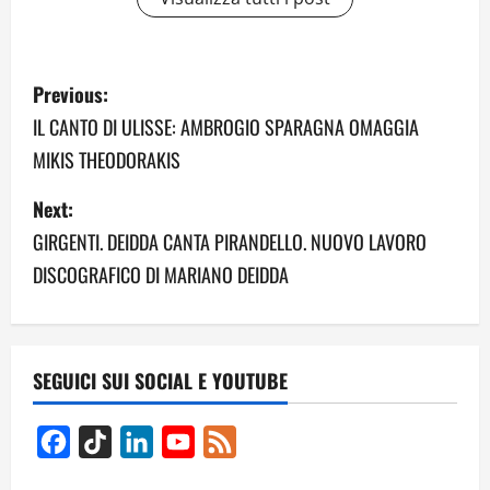
P
Previous:
o
IL CANTO DI ULISSE: AMBROGIO SPARAGNA OMAGGIA
MIKIS THEODORAKIS
s
Next:
t
GIRGENTI. DEIDDA CANTA PIRANDELLO. NUOVO LAVORO
n
DISCOGRAFICO DI MARIANO DEIDDA
a
v
SEGUICI SUI SOCIAL E YOUTUBE
i
g
Facebook
TikTok
LinkedIn
YouTube
Feed
Channel