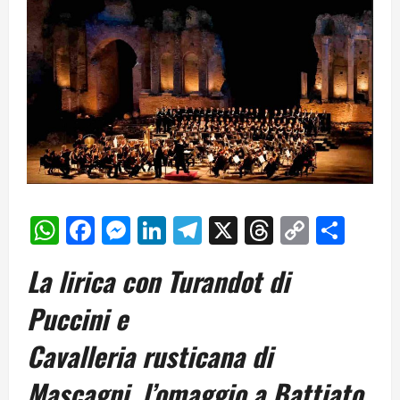
WhatsApp
Facebook
Messenger
LinkedIn
Telegram
X
Threads
Copy
Cond
Link
La lirica con Turandot di
Puccini e
Cavalleria rusticana di
Mascagni, l’omaggio a Battiato,