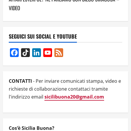
a
VIDEO
v
i
SEGUICI SUI SOCIAL E YOUTUBE
g
Facebook
TikTok
LinkedIn
YouTube
Feed
a
Channel
t
i
CONTATTI
- Per inviare comunicati stampa, video e
richieste di collaborazione contattaci tramite
o
l'indirizzo email
sicilibuona20@gmail.com
n
Cos’è Sicilia Buona?