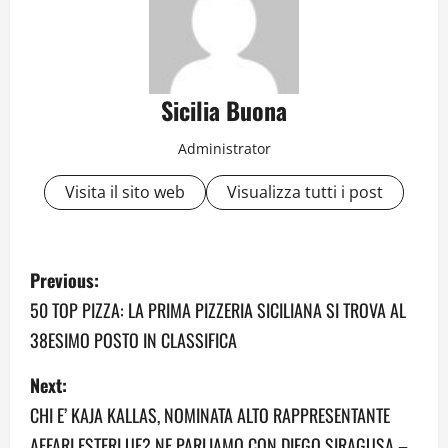
Sicilia Buona
Administrator
Visita il sito web
Visualizza tutti i post
P
Previous:
o
50 TOP PIZZA: LA PRIMA PIZZERIA SICILIANA SI TROVA AL
38ESIMO POSTO IN CLASSIFICA
s
Next:
t
CHI E’ KAJA KALLAS, NOMINATA ALTO RAPPRESENTANTE
n
AFFARI ESTERI UE? NE PARLIAMO CON DIEGO SIRAGUSA –