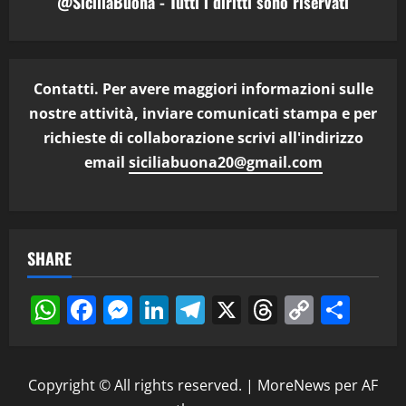
@SiciliaBuona - Tutti i diritti sono riservati
Contatti. Per avere maggiori informazioni sulle
nostre attività, inviare comunicati stampa e per
richieste di collaborazione scrivi all'indirizzo
email
siciliabuona20@gmail.com
SHARE
WhatsApp
Facebook
Messenger
LinkedIn
Telegram
X
Threads
Copy
Cond
Link
Copyright © All rights reserved.
|
MoreNews
per AF