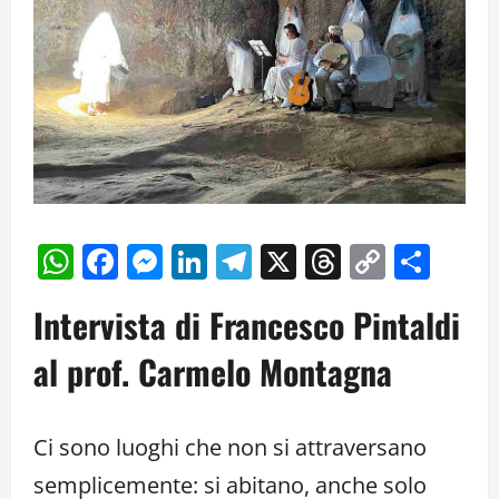
WhatsApp
Facebook
Messenger
LinkedIn
Telegram
X
Threads
Copy
Cond
Link
Intervista di Francesco Pintaldi
al prof. Carmelo Montagna
Ci sono luoghi che non si attraversano
semplicemente: si abitano, anche solo