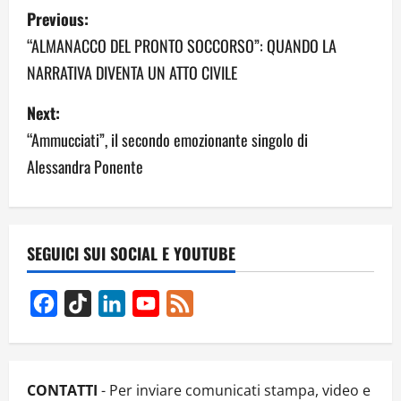
P
Previous:
o
“ALMANACCO DEL PRONTO SOCCORSO”: QUANDO LA
NARRATIVA DIVENTA UN ATTO CIVILE
s
Next:
t
“Ammucciati”, il secondo emozionante singolo di
n
Alessandra Ponente
a
v
SEGUICI SUI SOCIAL E YOUTUBE
i
g
Facebook
TikTok
LinkedIn
YouTube
Feed
Channel
a
t
CONTATTI
- Per inviare comunicati stampa, video e