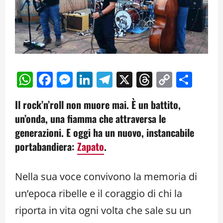
WhatsApp
Facebook
Messenger
LinkedIn
Telegram
X
Threads
Copy
Cond
Link
Il rock’n’roll non muore mai. È un battito,
un’onda, una fiamma che attraversa le
generazioni. E oggi ha un nuovo, instancabile
portabandiera:
Zapato
.
Nella sua voce convivono la memoria di
un’epoca ribelle e il coraggio di chi la
riporta in vita ogni volta che sale su un