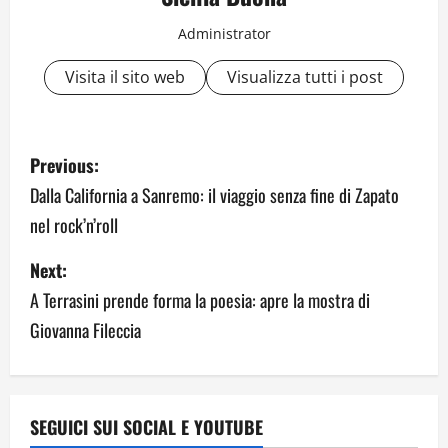
Administrator
Visita il sito web
Visualizza tutti i post
P
Previous:
o
Dalla California a Sanremo: il viaggio senza fine di Zapato
nel rock’n’roll
s
Next:
t
A Terrasini prende forma la poesia: apre la mostra di
n
Giovanna Fileccia
a
v
SEGUICI SUI SOCIAL E YOUTUBE