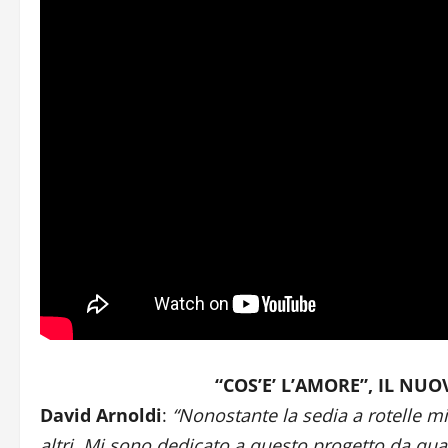
“COS’E’ L’AMORE”, IL NU
David Arnoldi
:
“Nonostante la sedia a rotelle m
altri. Mi sono dedicato a questo progetto da quatt