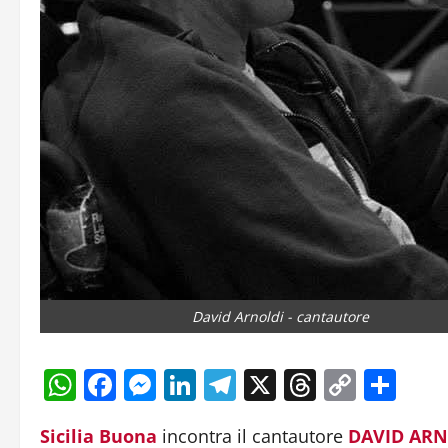
David Arnoldi - cantautore
WhatsApp
Facebook
Messenger
LinkedIn
Telegram
X
Threads
Copy
Con
Link
Sicilia Buona
incontra il cantautore
DAVID ARN