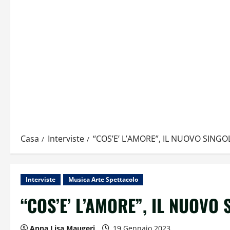
Casa
Interviste
“COS’E’ L’AMORE”, IL NUOVO SING
Interviste
Musica Arte Spettacolo
“COS’E’ L’AMORE”, IL NUOVO
Anna Lisa Maugeri
19 Gennaio 2023