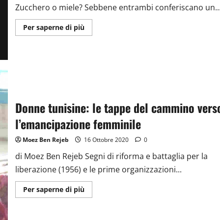
Zucchero o miele? Sebbene entrambi conferiscano un..
Ulteriori
Per saperne di più
informazioni
su
Zucchero
o
miele?
Donne tunisine: le tappe del cammino vers
l’emancipazione femminile
Moez Ben Rejeb
16 Ottobre 2020
0
di Moez Ben Rejeb Segni di riforma e battaglia per la
liberazione (1956) e le prime organizzazioni...
Ulteriori
Per saperne di più
informazioni
su
Donne
tunisine: