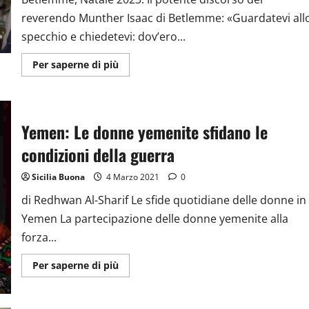
A
reverendo Munther Isaac di Betlemme: «Guardatevi all
Gaza”
specchio e chiedetevi: dov’ero...
Ulteriori
Per saperne di più
informazioni
su
DA
BETLEMME
IL
DISCORSO
Yemen: Le donne yemenite sfidano le
DI
PADRE
condizioni della guerra
MUNTHER
ISAAC:
«GUARDATEVI
Sicilia Buona
4 Marzo 2021
0
ALLO
SPECCHIO
E
di Redhwan Al-Sharif Le sfide quotidiane delle donne in
CHIEDETEVI:
Yemen La partecipazione delle donne yemenite alla
DOV’ERO
MENTRE
forza...
A
GAZA
SI
Ulteriori
Per saperne di più
REALIZZAVA
informazioni
UN
su
GENOCIDIO?»
Yemen:
Le