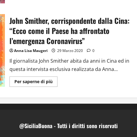
le
tappe
del
cammino
John Smither, corrispondente dalla Cina:
verso
l’emancipazione
femminile
“Ecco come il Paese ha affrontato
l’emergenza Coronavirus”
Anna Lisa Maugeri
29 Marzo 2020
0
Il giornalista John Smither abita da anni in Cina ed in
questa intervista esclusiva realizzata da Anna...
Ulteriori
Per saperne di più
informazioni
su
John
Smither,
corrispondente
dalla
Cina:
“Ecco
come
il
@SiciliaBuona - Tutti i diritti sono riservati
Paese
ha
affrontato