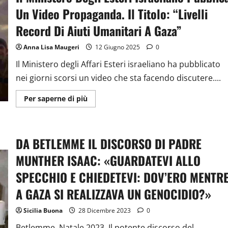
Un Video Propaganda. Il Titolo: “Livelli
Record Di Aiuti Umanitari A Gaza”
Anna Lisa Maugeri
12 Giugno 2025
0
Il Ministero degli Affari Esteri israeliano ha pubblicato
nei giorni scorsi un video che sta facendo discutere....
Ulteriori
Per saperne di più
informazioni
su
Il
Ministero
Degli
DA BETLEMME IL DISCORSO DI PADRE
Esteri
Israeliano
Pubblica
MUNTHER ISAAC: «GUARDATEVI ALLO
Un
Video
SPECCHIO E CHIEDETEVI: DOV’ERO MENTR
Propaganda.
Il
A GAZA SI REALIZZAVA UN GENOCIDIO?»
Titolo:
“Livelli
Record
Sicilia Buona
28 Dicembre 2023
0
Di
Aiuti
Umanitari
Betlemme, Natale 2023. Il potente discorso del