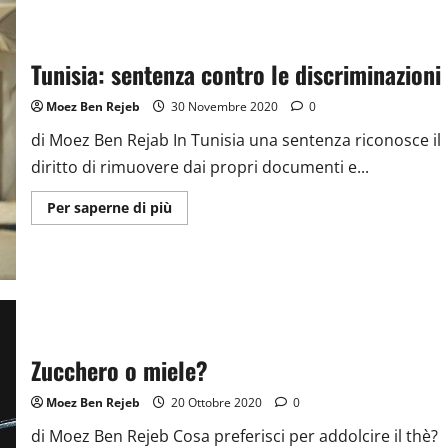
donne
yemenite
sfidano
le
condizioni
Tunisia: sentenza contro le discriminazioni
della
guerra
Moez Ben Rejeb
30 Novembre 2020
0
di Moez Ben Rejab In Tunisia una sentenza riconosce il
diritto di rimuovere dai propri documenti e...
Ulteriori
Per saperne di più
informazioni
su
Tunisia:
sentenza
contro
le
discriminazioni
Zucchero o miele?
Moez Ben Rejeb
20 Ottobre 2020
0
di Moez Ben Rejeb Cosa preferisci per addolcire il thè?