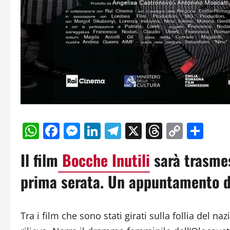
WhatsApp
Facebook
Messenger
LinkedIn
Telegram
X
Threads
Copy
Con
Link
Il film
Bocche Inutili
sarà trasmes
prima serata. Un appuntamento d
Tra i film che sono stati girati sulla follia del na