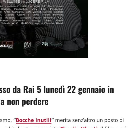
dividi
so da Rai 5 lunedì 22 gennaio in
a non perdere
zismo,
“
Bocche inutili
”
merita senz’altro un posto di