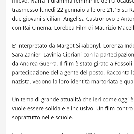
rilievo. Narra il dramma femminile dell’Olocausto
trasmesso lunedì 22 gennaio alle ore 21,15 su Ra
due giovani siciliani Angelisa Castronovo e Anton
con Rai Cinema, Lorebea Film di Maurizio Macell
E’ interpretato da Margot Sikabonyl, Lorenza In
Sara Zanier, Lavinia Cipriani con la partecipazio
da Andrea Guerra. Il film è stato girato a Fossol
partecipazione della gente del posto. Racconta l
nazista, vedono la loro identità martoriata e qua
Un tema di grande attualità che ieri come oggi
vuole essere solidale e inclusivo. Un film contro
soprattutto nelle scuole.