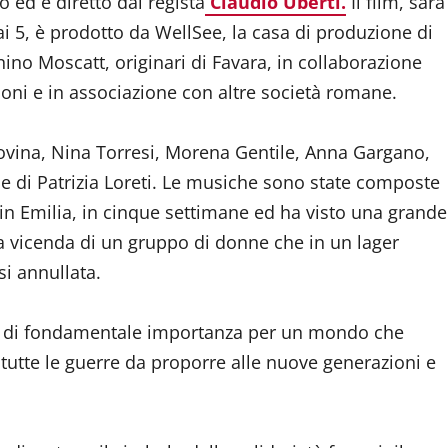
 ed è diretto dal regista
Claudio Uberti.
Il film, sarà
i 5, è prodotto da WellSee, la casa di produzione di
ino Moscatt, originari di Favara, in collaborazione
oni e in associazione con altre società romane.
dovina, Nina Torresi, Morena Gentile, Anna Gargano,
ne di Patrizia Loreti. Le musiche sono state composte
i in Emilia, in cinque settimane ed ha visto una grande
a vicenda di un gruppo di donne che in un lager
si annullata.
 è di fondamentale importanza per un mondo che
 tutte le guerre da proporre alle nuove generazioni e