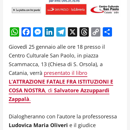
WhatsApp
Facebook
Messenger
LinkedIn
Telegram
X
Threads
Copy
Cond
Link
Giovedì 25 gennaio alle ore 18 presso il
Centro Culturale San Paolo, in piazza
Scammacca, 13 (Chiesa di S. Orsola), a
Catania, verrà
presentato il libro
L’ATTRAZIONE FATALE FRA ISTITUZIONI E
COSA NOSTRA
, di
Salvatore Azzuppardi
Zappalà
.
Dialogheranno con l’autore la professoressa
Ludovica Maria Oliveri
e il giudice