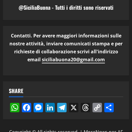
@SiciliaBuona - Tutti i diritti sono riservati
Contatti. Per avere maggiori informazioni sulle
nostre attività, inviare comunicati stampa e per
richieste di collaborazione scrivi all'indirizzo
email
siciliabuona20@gmail.com
SHARE
WhatsApp
Facebook
Messenger
LinkedIn
Telegram
X
Threads
Copy
Cond
Link