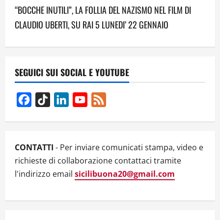
t
“BOCCHE INUTILI”, LA FOLLIA DEL NAZISMO NEL FILM DI
n
CLAUDIO UBERTI, SU RAI 5 LUNEDI’ 22 GENNAIO
a
v
SEGUICI SUI SOCIAL E YOUTUBE
i
g
Facebook
TikTok
LinkedIn
YouTube
Feed
Channel
a
t
CONTATTI
- Per inviare comunicati stampa, video e
i
richieste di collaborazione contattaci tramite
l'indirizzo email
sicilibuona20@gmail.com
o
n