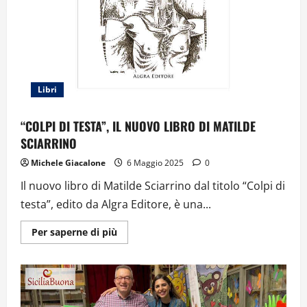
Libri
“COLPI DI TESTA”, IL NUOVO LIBRO DI MATILDE
SCIARRINO
Michele Giacalone
6 Maggio 2025
0
Il nuovo libro di Matilde Sciarrino dal titolo “Colpi di
testa”, edito da Algra Editore, è una...
Ulteriori
Per saperne di più
informazioni
su
“COLPI
DI
TESTA”,
IL
NUOVO