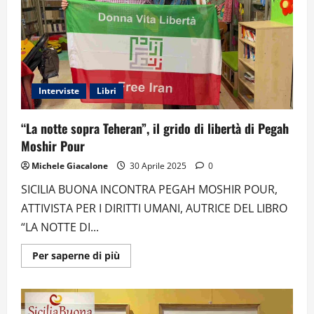
LIBRO
DI
MATILDE
SCIARRINO
Interviste
Libri
“La notte sopra Teheran”, il grido di libertà di Pegah
Moshir Pour
Michele Giacalone
30 Aprile 2025
0
SICILIA BUONA INCONTRA PEGAH MOSHIR POUR,
ATTIVISTA PER I DIRITTI UMANI, AUTRICE DEL LIBRO
“LA NOTTE DI...
Ulteriori
Per saperne di più
informazioni
su
“La
notte
sopra
Teheran”,