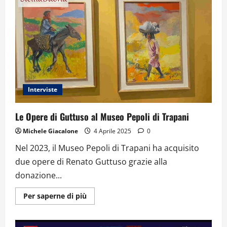
il
grido
di
libertà
di
Pegah
Moshir
Pour
Interviste
Le Opere di Guttuso al Museo Pepoli di Trapani
Michele Giacalone
4 Aprile 2025
0
Nel 2023, il Museo Pepoli di Trapani ha acquisito
due opere di Renato Guttuso grazie alla
donazione...
Ulteriori
Per saperne di più
informazioni
su
Le
Opere