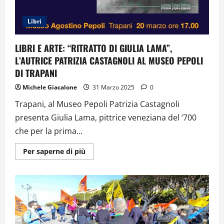
Libri
LIBRI E ARTE: “RITRATTO DI GIULIA LAMA”,
L’AUTRICE PATRIZIA CASTAGNOLI AL MUSEO PEPOLI
DI TRAPANI
Michele Giacalone
31 Marzo 2025
0
Trapani, al Museo Pepoli Patrizia Castagnoli
presenta Giulia Lama, pittrice veneziana del ‘700
che per la prima...
Ulteriori
Per saperne di più
informazioni
su
LIBRI
E
ARTE:
“RITRATTO
DI
GIULIA
LAMA”,
L’AUTRICE