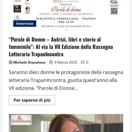
vittime
innocenti
delle
mafie
–
Video
Interviste
“Parole di Donne – Autrici, libri e storie al
femminile”: Al via la VII Edizione della Rassegna
Letteraria TrapanIncontra
Michele Giacalone
9 Marzo 2025
0
Saranno dieci donne le protagoniste della rassegna
letteraria TrapanIncontra, giunta quest’anno alla
VII edizione. “Parole di Donne...
Ulteriori
Per saperne di più
informazioni
su
“Parole
di
Donne
–
Autrici,