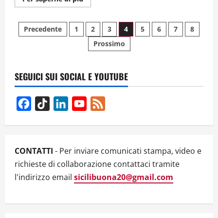
informazioni
su
TRAPANI,
Paginazione
ASSEMBLEA
Precedente
1
2
3
4
5
6
7
8
PUBBLICA
CON
Prossimo
degli
DON
LUIGI
CIOTTI:
articoli
“IL
SILENZIO
SEGUICI SUI SOCIAL E YOUTUBE
NON
CI
APPARTIENE”
–
Facebook
TikTok
LinkedIn
YouTube
Feed
VIDEO
Channel
CONTATTI
- Per inviare comunicati stampa, video e
richieste di collaborazione contattaci tramite
l'indirizzo email
sicilibuona20@gmail.com