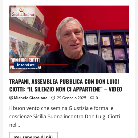
LA
RINASCITA
DI
UN
CAPOLAVORO
DEL
CARRECA
AL
MUSEO
PEPOLI
DI
TRAPANI
–
VIDEO
Interviste
TRAPANI, ASSEMBLEA PUBBLICA CON DON LUIGI
CIOTTI: “IL SILENZIO NON CI APPARTIENE” – VIDEO
Michele Giacalone
29 Gennaio 2025
0
Il buon vento che semina Giustizia e forma le
coscienze Sicilia Buona incontra Don Luigi Ciotti
nel...
Ulteriori
Per saperne di più