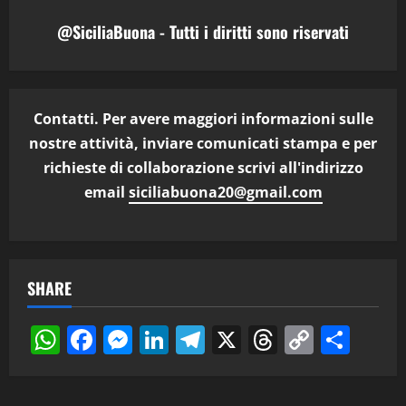
@SiciliaBuona - Tutti i diritti sono riservati
Contatti. Per avere maggiori informazioni sulle
nostre attività, inviare comunicati stampa e per
richieste di collaborazione scrivi all'indirizzo
email
siciliabuona20@gmail.com
SHARE
WhatsApp
Facebook
Messenger
LinkedIn
Telegram
X
Threads
Copy
Cond
Link