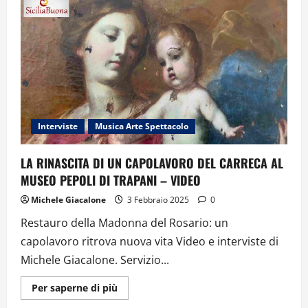
OSPITE
DI
“DONNE
ALLO
SPECCHIO”
Interviste
Musica Arte Spettacolo
LA RINASCITA DI UN CAPOLAVORO DEL CARRECA AL
MUSEO PEPOLI DI TRAPANI – VIDEO
Michele Giacalone
3 Febbraio 2025
0
Restauro della Madonna del Rosario: un
capolavoro ritrova nuova vita Video e interviste di
Michele Giacalone. Servizio...
Ulteriori
Per saperne di più
informazioni
su