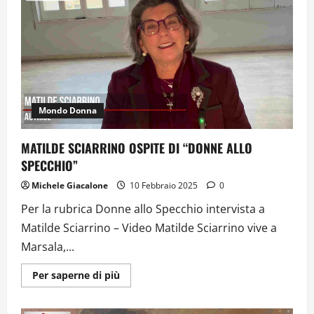
SI
RACCONTA.
DONNE
ALLO
SPECCHIO
–
VIDEO
Mondo Donna
MATILDE SCIARRINO OSPITE DI “DONNE ALLO
SPECCHIO”
Michele Giacalone
10 Febbraio 2025
0
Per la rubrica Donne allo Specchio intervista a
Matilde Sciarrino – Video Matilde Sciarrino vive a
Marsala,...
Ulteriori
Per saperne di più
informazioni
su
MATILDE
SCIARRINO