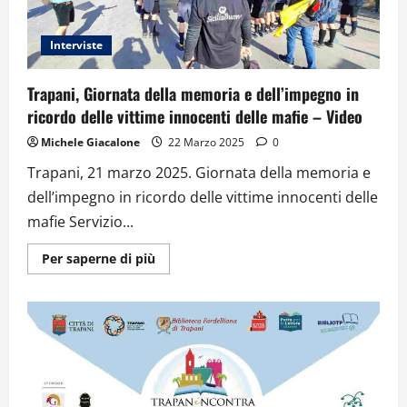
PATRIZIA
CASTAGNOLI
AL
MUSEO
Interviste
PEPOLI
DI
TRAPANI
Trapani, Giornata della memoria e dell’impegno in
ricordo delle vittime innocenti delle mafie – Video
Michele Giacalone
22 Marzo 2025
0
Trapani, 21 marzo 2025. Giornata della memoria e
dell’impegno in ricordo delle vittime innocenti delle
mafie Servizio...
Ulteriori
Per saperne di più
informazioni
su
Trapani,
Giornata
della
memoria
e
dell’impegno
in
ricordo
delle