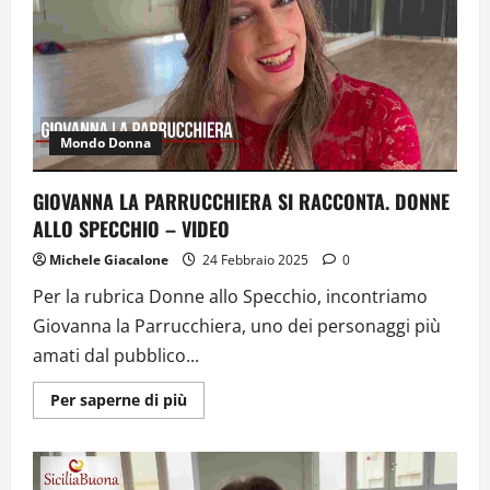
libri
e
storie
al
femminile”:
Al
via
la
VII
Edizione
Mondo Donna
della
Rassegna
Letteraria
GIOVANNA LA PARRUCCHIERA SI RACCONTA. DONNE
TrapanIncontra
ALLO SPECCHIO – VIDEO
Michele Giacalone
24 Febbraio 2025
0
Per la rubrica Donne allo Specchio, incontriamo
Giovanna la Parrucchiera, uno dei personaggi più
amati dal pubblico...
Ulteriori
Per saperne di più
informazioni
su
GIOVANNA
LA
PARRUCCHIERA