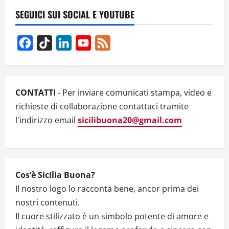
CAMPIONATO
ZONALE
SEGUICI SUI SOCIAL E YOUTUBE
WINDSURFER
–
CLASSIFICA
E
Facebook
TikTok
LinkedIn
YouTube
Feed
VIDEO
Channel
CONTATTI
- Per inviare comunicati stampa, video e
richieste di collaborazione contattaci tramite
l'indirizzo email
sicilibuona20@gmail.com
Cos’è Sicilia Buona?
Il nostro logo lo racconta bene, ancor prima dei
nostri contenuti.
Il cuore stilizzato è un simbolo potente di amore e