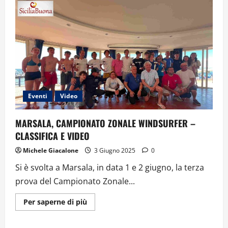
I
BOMBARDAMENTI
NELLA
STRISCIA
DI
GAZA.
LA
TESTIMONIANZA
DEL
DOTT.
MOHAMED
HELES
Eventi
Video
MARSALA, CAMPIONATO ZONALE WINDSURFER –
CLASSIFICA E VIDEO
Michele Giacalone
3 Giugno 2025
0
Si è svolta a Marsala, in data 1 e 2 giugno, la terza
prova del Campionato Zonale...
Ulteriori
Per saperne di più
informazioni
su
MARSALA,