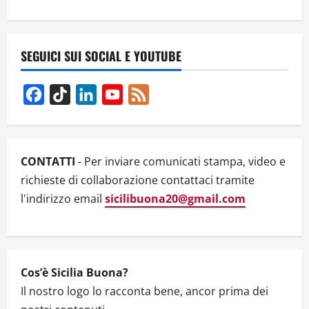
n
a
SEGUICI SUI SOCIAL E YOUTUBE
v
Facebook
TikTok
LinkedIn
YouTube
Feed
i
Channel
g
CONTATTI
- Per inviare comunicati stampa, video e
a
richieste di collaborazione contattaci tramite
t
l'indirizzo email
sicilibuona20@gmail.com
i
o
Cos’è Sicilia Buona?
n
Il nostro logo lo racconta bene, ancor prima dei