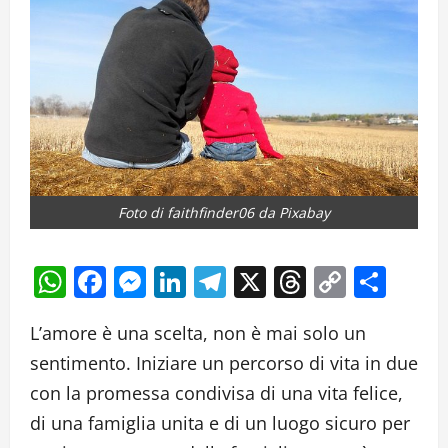
Foto di faithfinder06 da Pixabay
WhatsApp
Facebook
Messenger
LinkedIn
Telegram
X
Threads
Copy
Cond
Link
L’amore è una scelta, non è mai solo un
sentimento. Iniziare un percorso di vita in due
con la promessa condivisa di una vita felice,
di una famiglia unita e di un luogo sicuro per