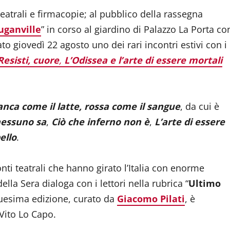
 teatrali e firmacopie; al pubblico della rassegna
ouganville
” in corso al giardino di Palazzo La Porta co
to giovedì 22 agosto uno dei rari incontri estivi con i
Resisti, cuore
,
L’Odissea e l’arte di essere mortali
anca come il latte, rossa come il sangue
, da cui è
nessuno sa
,
Ciò che inferno non è
,
L’arte di essere
ello
.
onti teatrali che hanno girato l’Italia con enorme
lla Sera dialoga con i lettori nella rubrica “
Ultimo
inquesima edizione, curato da
Giacomo Pilati
, è
Vito Lo Capo.