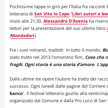
Pochissime tappe in giro per l’Italia fra racconti
letteraria di
San Vito lo Capo
“
Libri autori e b
inizio alle 21,30,
Alessandro D’Avenia
ha riserva
lettori per la presentazione del suo ultimo libro
(
Mondadori
).
Fra i suoi romanzi, tradotti in tutto il mondo,
Bi
stato tratto nel 2013 l’omonimo film,
Cose che 
fragili. Ogni storia è una storia d’amore
,
L’app
Dalle ultime tre opere l’autore ha tratto dei racc
successo. Ogni lunedì dalle pagine del Corriere de
banco
”. Il festival letterario giunto alla ventic
organizzato dal Comune e dalla Pro Loco di San 