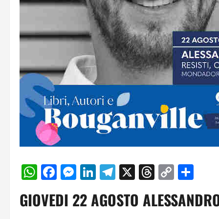
WhatsApp
Facebook
Messenger
LinkedIn
Telegram
X
Threads
Copy
Con
Link
GIOVEDI 22 AGOSTO ALESSANDRO