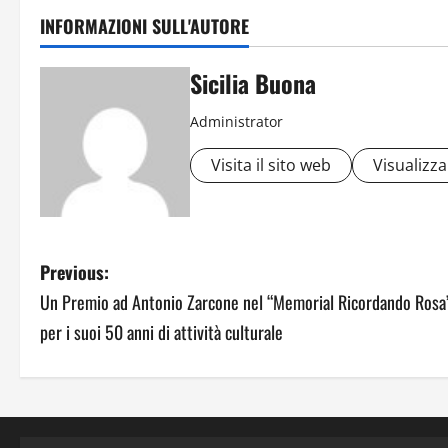
INFORMAZIONI SULL'AUTORE
Sicilia Buona
Administrator
Visita il sito web
Visualizza 
P
Previous:
Un Premio ad Antonio Zarcone nel “Memorial Ricordando Rosa
o
per i suoi 50 anni di attività culturale
s
t
n