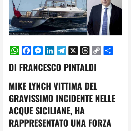
WhatsApp
Facebook
Messenger
LinkedIn
Telegram
X
Threads
Copy
Cond
Link
DI FRANCESCO PINTALDI
MIKE LYNCH VITTIMA DEL
GRAVISSIMO INCIDENTE NELLE
ACQUE SICILIANE, HA
RAPPRESENTATO UNA FORZA