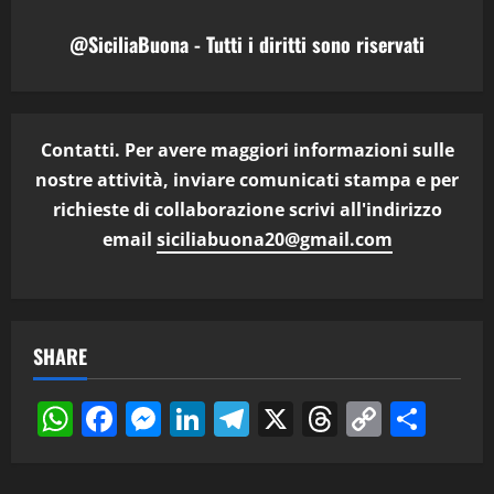
@SiciliaBuona - Tutti i diritti sono riservati
Contatti. Per avere maggiori informazioni sulle
nostre attività, inviare comunicati stampa e per
richieste di collaborazione scrivi all'indirizzo
email
siciliabuona20@gmail.com
SHARE
WhatsApp
Facebook
Messenger
LinkedIn
Telegram
X
Threads
Copy
Cond
Link