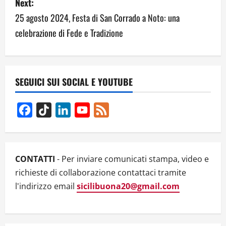
Next:
n
25 agosto 2024, Festa di San Corrado a Noto: una
a
celebrazione di Fede e Tradizione
v
i
SEGUICI SUI SOCIAL E YOUTUBE
g
Facebook
TikTok
LinkedIn
YouTube
Feed
a
Channel
t
i
CONTATTI
- Per inviare comunicati stampa, video e
richieste di collaborazione contattaci tramite
o
l'indirizzo email
sicilibuona20@gmail.com
n