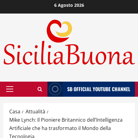
Vai
6 Agosto 2026
al
contenuto
SB OFFICIAL YOUTUBE CHANNEL
Menù
principale
Casa
Attualità
Mike Lynch: Il Pioniere Britannico dell’Intelligenza
Artificiale che ha trasformato il Mondo della
Tecnologia