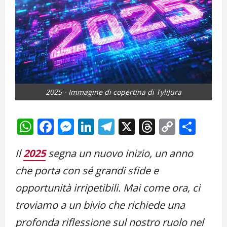
2025 - Immagine di copertina di TyliJura
WhatsApp
Facebook
Messenger
LinkedIn
Telegram
X
Threads
Copy
Cond
Link
Il
2025
segna un nuovo inizio, un anno
che porta con sé grandi sfide e
opportunità irripetibili. Mai come ora, ci
troviamo a un bivio che richiede una
profonda riflessione sul nostro ruolo nel