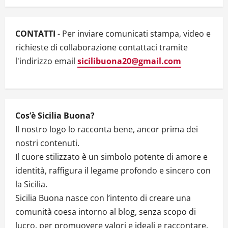
a
t
CONTATTI
- Per inviare comunicati stampa, video e
i
richieste di collaborazione contattaci tramite
l'indirizzo email
sicilibuona20@gmail.com
o
n
Cos’è Sicilia Buona?
Il nostro logo lo racconta bene, ancor prima dei
nostri contenuti.
Il cuore stilizzato è un simbolo potente di amore e
identità, raffigura il legame profondo e sincero con
la Sicilia.
Sicilia Buona nasce con l’intento di creare una
comunità coesa intorno al blog, senza scopo di
lucro, per promuovere valori e ideali e raccontare,