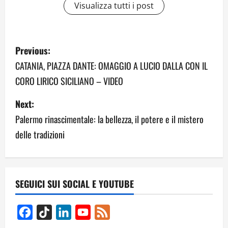
Visualizza tutti i post
P
Previous:
o
CATANIA, PIAZZA DANTE: OMAGGIO A LUCIO DALLA CON IL
CORO LIRICO SICILIANO – VIDEO
s
Next:
t
Palermo rinascimentale: la bellezza, il potere e il mistero
n
delle tradizioni
a
v
SEGUICI SUI SOCIAL E YOUTUBE
i
g
Facebook
TikTok
LinkedIn
YouTube
Feed
Channel