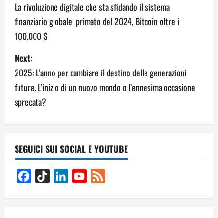
o
La rivoluzione digitale che sta sfidando il sistema
finanziario globale: primato del 2024, Bitcoin oltre i
s
100.000 $
t
Next:
n
2025: L’anno per cambiare il destino delle generazioni
a
future. L’inizio di un nuovo mondo o l’ennesima occasione
sprecata?
v
i
g
SEGUICI SUI SOCIAL E YOUTUBE
a
Facebook
TikTok
LinkedIn
YouTube
Feed
t
Channel
i