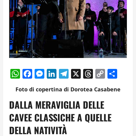
WhatsApp
Facebook
Messenger
LinkedIn
Telegram
X
Threads
Copy
Cond
Link
Foto di copertina di Dorotea Casabene
DALLA MERAVIGLIA DELLE
CAVEE CLASSICHE A QUELLE
DELLA NATIVITÀ