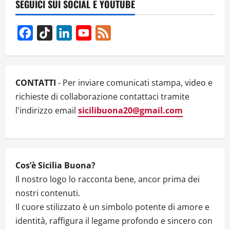
SEGUICI SUI SOCIAL E YOUTUBE
i
g
Facebook
TikTok
LinkedIn
YouTube
Feed
Channel
a
t
CONTATTI
- Per inviare comunicati stampa, video e
i
richieste di collaborazione contattaci tramite
l'indirizzo email
sicilibuona20@gmail.com
o
n
Cos’è Sicilia Buona?
Il nostro logo lo racconta bene, ancor prima dei
nostri contenuti.
Il cuore stilizzato è un simbolo potente di amore e
identità, raffigura il legame profondo e sincero con