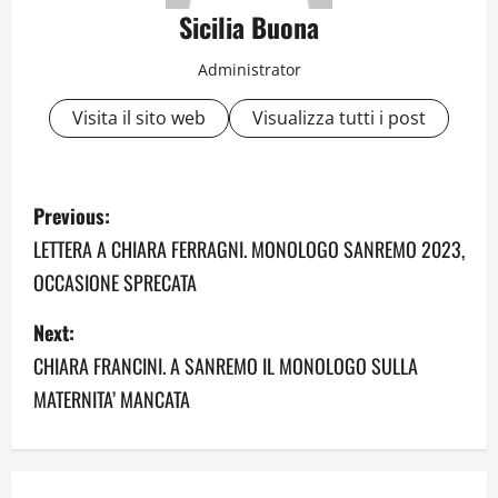
Sicilia Buona
Administrator
Visita il sito web
Visualizza tutti i post
P
Previous:
o
LETTERA A CHIARA FERRAGNI. MONOLOGO SANREMO 2023,
OCCASIONE SPRECATA
s
Next:
t
CHIARA FRANCINI. A SANREMO IL MONOLOGO SULLA
n
MATERNITA’ MANCATA
a
v