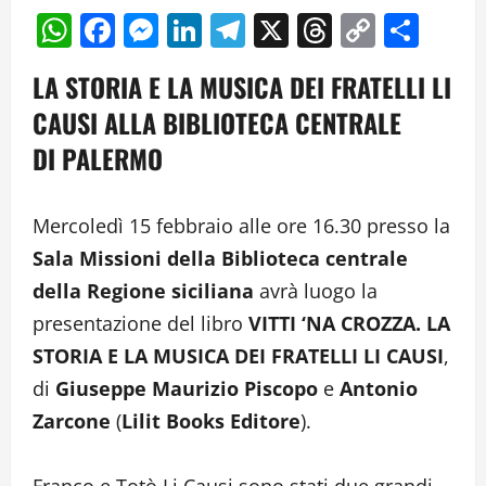
WhatsApp
Facebook
Messenger
LinkedIn
Telegram
X
Threads
Copy
Cond
Link
LA STORIA E LA MUSICA DEI FRATELLI LI
CAUSI ALLA BIBLIOTECA CENTRALE
DI PALERMO
Mercoledì 15 febbraio alle ore 16.30 presso la
Sala Missioni della Biblioteca centrale
della Regione siciliana
avrà luogo la
presentazione del libro
VITTI ‘NA CROZZA. LA
STORIA E LA MUSICA DEI FRATELLI LI CAUSI
,
di
Giuseppe Maurizio Piscopo
e
Antonio
Zarcone
(
Lilit Books Editore
).
Franco e Totò Li Causi sono stati due grandi