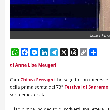
Chiara Ferr
WhatsApp
Facebook
Messenger
LinkedIn
Telegram
X
Threads
Copy
Con
Link
di Anna Lisa Maugeri
Cara
Chiara Ferragni
, ho seguito con interesse 
della prima serata del 73°
Festival di Sanremo
sono emozionata.
“Ciao bimba, ho deciso di scriverti una lettera”.