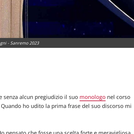
agni - Sanremo 2023
dividi
e senza alcun pregiudizio il suo
monologo
nel corso
. Quando ho udito la prima frase del suo discorso mi
 Ho pensato che fosse una scelta forte e meravigliosa