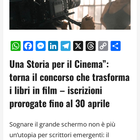
WhatsApp
Facebook
Messenger
LinkedIn
Telegram
X
Threads
Copy
Cond
Link
Una Storia per il Cinema”:
torna il concorso che trasforma
i libri in film – iscrizioni
prorogate fino al 30 aprile
Sognare il grande schermo non è più
un’utopia per scrittori emergenti: il