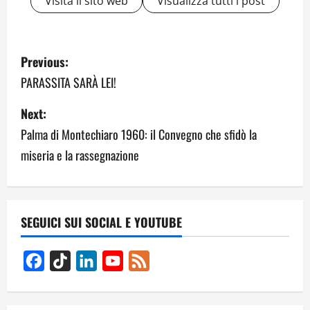
Visita il sito web
Visualizza tutti i post
P
Previous:
o
PARASSITA SARÀ LEI!
s
Next:
Palma di Montechiaro 1960: il Convegno che sfidò la
t
miseria e la rassegnazione
n
a
v
SEGUICI SUI SOCIAL E YOUTUBE
i
Facebook
TikTok
LinkedIn
YouTube
Feed
g
Channel