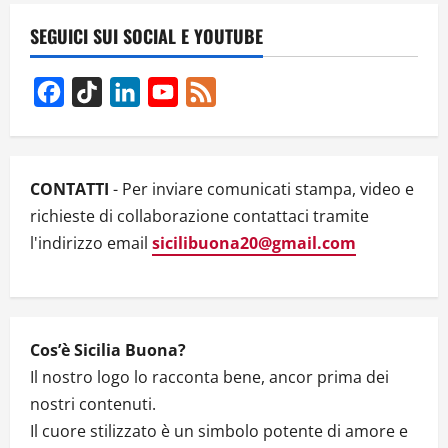
a
v
SEGUICI SUI SOCIAL E YOUTUBE
i
Facebook
TikTok
LinkedIn
YouTube
Feed
g
Channel
a
CONTATTI
- Per inviare comunicati stampa, video e
t
richieste di collaborazione contattaci tramite
l'indirizzo email
sicilibuona20@gmail.com
i
o
n
Cos’è Sicilia Buona?
Il nostro logo lo racconta bene, ancor prima dei
nostri contenuti.
Il cuore stilizzato è un simbolo potente di amore e