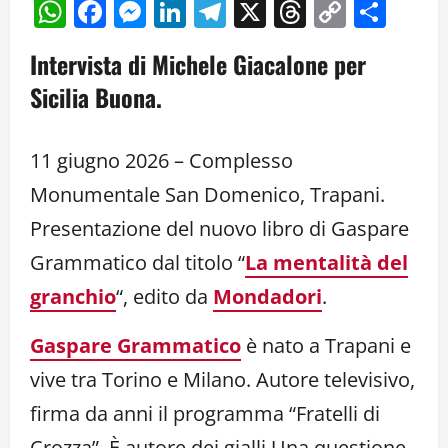
WhatsApp
Facebook
Messenger
LinkedIn
Telegram
X
Threads
Copy
Cond
Link
Intervista di Michele Giacalone per
Sicilia Buona.
11 giugno 2026 – Complesso
Monumentale San Domenico, Trapani.
Presentazione del nuovo libro di Gaspare
Grammatico dal titolo “
La mentalità del
granchio
“, edito da
Mondadori
.
Gaspare Grammatico
è nato a Trapani e
vive tra Torino e Milano. Autore televisivo,
firma da anni il programma “Fratelli di
Crozza”. È autore dei gialli Una questione