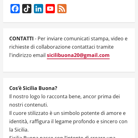
i
Facebook
TikTok
LinkedIn
YouTube
Feed
g
Channel
a
CONTATTI
- Per inviare comunicati stampa, video e
t
richieste di collaborazione contattaci tramite
l'indirizzo email
sicilibuona20@gmail.com
i
o
n
Cos’è Sicilia Buona?
Il nostro logo lo racconta bene, ancor prima dei
nostri contenuti.
Il cuore stilizzato è un simbolo potente di amore e
identità, raffigura il legame profondo e sincero con
la Sicilia.