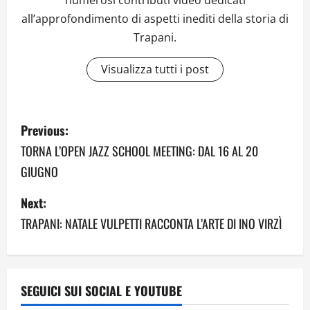
numerosi contributi video dedicati
all’approfondimento di aspetti inediti della storia di
Trapani.
Visualizza tutti i post
P
Previous:
o
TORNA L’OPEN JAZZ SCHOOL MEETING: DAL 16 AL 20
GIUGNO
s
Next:
t
TRAPANI: NATALE VULPETTI RACCONTA L’ARTE DI INO VIRZÌ
n
a
v
SEGUICI SUI SOCIAL E YOUTUBE