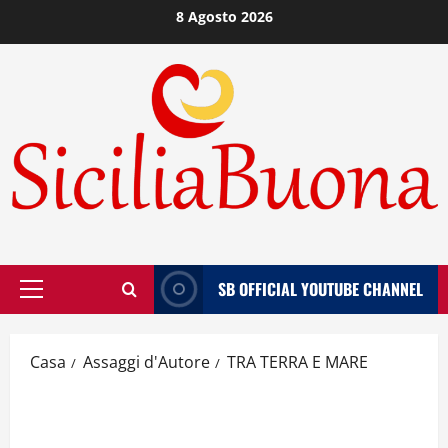
Vai
8 Agosto 2026
al
contenuto
SB OFFICIAL YOUTUBE CHANNEL
Menù
principale
Casa
Assaggi d'Autore
TRA TERRA E MARE