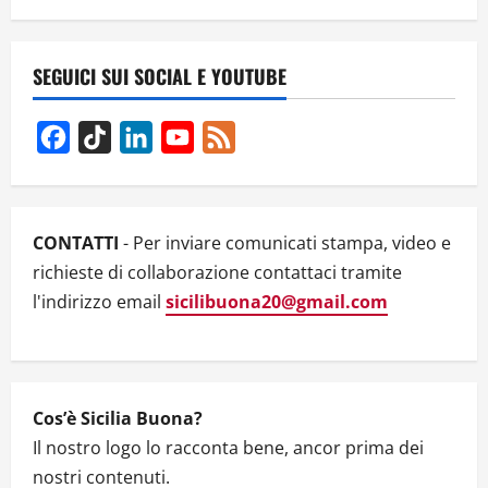
n
a
SEGUICI SUI SOCIAL E YOUTUBE
v
Facebook
TikTok
LinkedIn
YouTube
Feed
i
Channel
g
CONTATTI
- Per inviare comunicati stampa, video e
a
richieste di collaborazione contattaci tramite
t
l'indirizzo email
sicilibuona20@gmail.com
i
o
Cos’è Sicilia Buona?
n
Il nostro logo lo racconta bene, ancor prima dei
nostri contenuti.