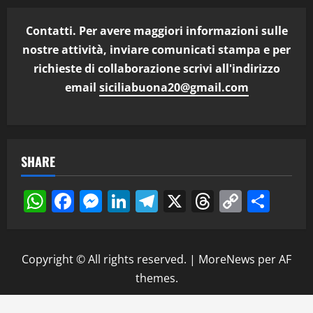
Contatti. Per avere maggiori informazioni sulle
nostre attività, inviare comunicati stampa e per
richieste di collaborazione scrivi all'indirizzo
email
siciliabuona20@gmail.com
SHARE
WhatsApp
Facebook
Messenger
LinkedIn
Telegram
X
Threads
Copy
Cond
Link
Copyright © All rights reserved.
|
MoreNews
per AF
themes.