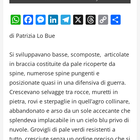
WhatsApp
Facebook
Messenger
LinkedIn
Telegram
X
Threads
Copy
Cond
Link
di Patrizia Lo Bue
Si sviluppavano basse, scomposte, articolate
in braccia costituite da pale ricoperte da
spine, numerose spine pungenti e
posizionate quasi in una difensiva di guerra.
Crescevano selvagge tra rocce, muretti in
pietra, rovi e sterpaglie in quell’agro collinare,
abbandonato e arso da un sole accecante che
splendeva implacabile in un cielo blu privo di
nuvole. Grovigli di pale verdi resistenti a
tutto, cresciute senza un ordine preciso che si