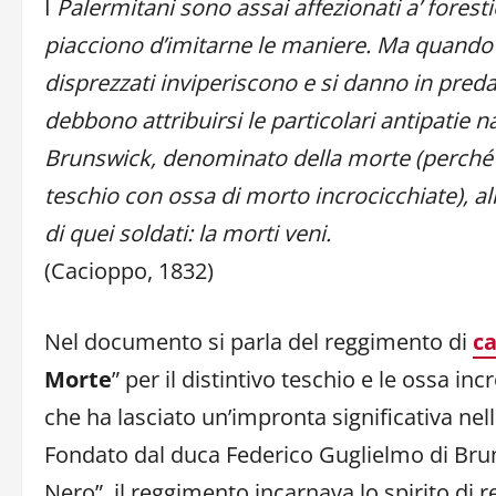
I
Palermitani sono assai affezionati a’ forest
piacciono d’imitarne le maniere. Ma quando
disprezzati inviperiscono e si danno in preda
debbono attribuirsi le particolari antipatie n
Brunswick, denominato della morte (perché i
teschio con ossa di morto incrocicchiate), al
di quei soldati: la morti veni.
(Cacioppo, 1832)
Nel documento si parla del reggimento di
ca
Morte
” per il distintivo teschio e le ossa inc
che ha lasciato un’impronta significativa ne
Fondato dal duca Federico Guglielmo di Bru
Nero”, il reggimento incarnava lo spirito di 