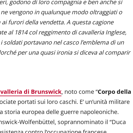
ieri, godono di loro compagnia e ben anche si
 ne vengono in qualunque modo oltraggiati o
 ai furori della vendetta. A questa cagione
ate al 1814 col reggimento di cavalleria Inglese,
 soldati portavano nel casco l’emblema di un
lorché per una quasi ironia si diceva al comparir
valleria di Brunswick
, noto come “
Corpo della
rociate portati sui loro caschi. E’ un’unità militare
lla storia europea delle guerre napoleoniche.
nswick-Wolfenbüttel, soprannominato il “Duca
resistenza contro l’occupazione francese,