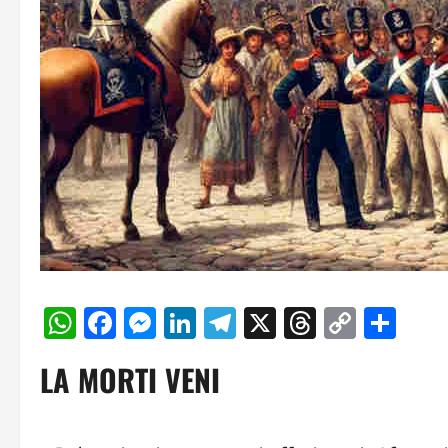
WhatsApp
Facebook
Messenger
LinkedIn
Telegram
X
Threads
Copy
Con
Link
LA MORTI VENI