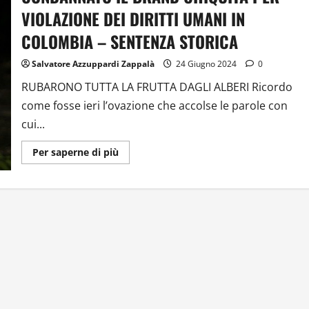
VIOLAZIONE DEI DIRITTI UMANI IN
COLOMBIA – SENTENZA STORICA
Salvatore Azzuppardi Zappalà
24 Giugno 2024
0
RUBARONO TUTTA LA FRUTTA DAGLI ALBERI Ricordo
come fosse ieri l’ovazione che accolse le parole con
cui...
Ulteriori
Per saperne di più
informazioni
su
CONDANNATO
IL
BRAND
CHIQUITA
PER
VIOLAZIONE
DEI
DIRITTI
UMANI
IN
COLOMBIA
–
SENTENZA
STORICA