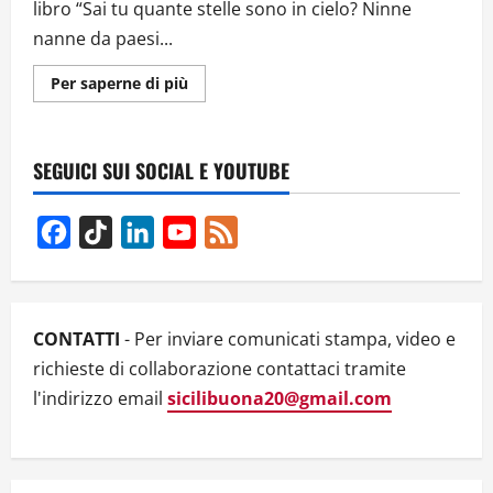
libro “Sai tu quante stelle sono in cielo? Ninne
nanne da paesi...
Ulteriori
Per saperne di più
informazioni
su
“Sai
tu
quante
SEGUICI SUI SOCIAL E YOUTUBE
stelle
sono
in
cielo?
Facebook
TikTok
LinkedIn
YouTube
Feed
Ninne
nanne
Channel
da
paesi
vicini
e
lontani”
CONTATTI
- Per inviare comunicati stampa, video e
–
Con
richieste di collaborazione contattaci tramite
Caterina
Pontrandolfo
l'indirizzo email
sicilibuona20@gmail.com
e
Loretta
Bolgan
–
VIDEO
INTERVISTA