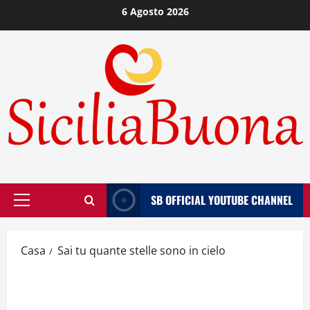
Vai
6 Agosto 2026
al
contenuto
SB OFFICIAL YOUTUBE CHANNEL
Menù
principale
Casa
Sai tu quante stelle sono in cielo