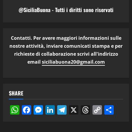
@SiciliaBuona - Tutti i diritti sono riservati
Contatti. Per avere maggiori informazioni sulle
nostre attività, inviare comunicati stampa e per
richieste di collaborazione scrivi all'indirizzo
email
siciliabuona20@gmail.com
SHARE
WhatsApp
Facebook
Messenger
LinkedIn
Telegram
X
Threads
Copy
Cond
Link