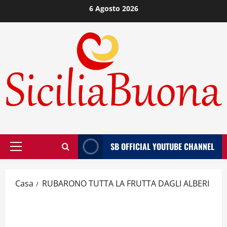
Vai
6 Agosto 2026
al
contenuto
SB OFFICIAL YOUTUBE CHANNEL
Menù
principale
Casa
RUBARONO TUTTA LA FRUTTA DAGLI ALBERI