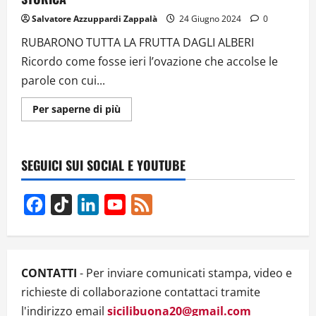
Salvatore Azzuppardi Zappalà
24 Giugno 2024
0
RUBARONO TUTTA LA FRUTTA DAGLI ALBERI
Ricordo come fosse ieri l’ovazione che accolse le
parole con cui...
Ulteriori
Per saperne di più
informazioni
su
CONDANNATO
IL
BRAND
SEGUICI SUI SOCIAL E YOUTUBE
CHIQUITA
PER
VIOLAZIONE
DEI
Facebook
TikTok
LinkedIn
YouTube
Feed
DIRITTI
UMANI
Channel
IN
COLOMBIA
–
SENTENZA
STORICA
CONTATTI
- Per inviare comunicati stampa, video e
richieste di collaborazione contattaci tramite
l'indirizzo email
sicilibuona20@gmail.com