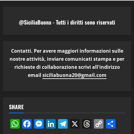
@SiciliaBuona - Tutti i diritti sono riservati
Contatti. Per avere maggiori informazioni sulle
nostre attività, inviare comunicati stampa e per
richieste di collaborazione scrivi all'indirizzo
email
siciliabuona20@gmail.com
SHARE
WhatsApp
Facebook
Messenger
LinkedIn
Telegram
X
Threads
Copy
Cond
Link