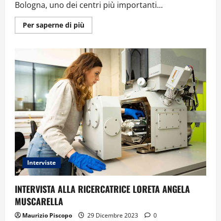
Bologna, uno dei centri più importanti...
Ulteriori
Per saperne di più
informazioni
su
PESTICIDI:
IL
PERICOLO
INVISIBILE.
INTERVISTA
A
FIORELLA
BELPOGGI
Interviste
INTERVISTA ALLA RICERCATRICE LORETA ANGELA
MUSCARELLA
Maurizio Piscopo
29 Dicembre 2023
0