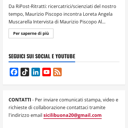
Da RiPost-Ritratti: ricercatrici/scienziati del nostro
tempo, Maurizio Piscopo incontra Loreta Angela
Muscarella Intervista di Maurizio Piscopo Al...
Ulteriori
Per saperne di più
informazioni
su
INTERVISTA
ALLA
RICERCATRICE
SEGUICI SUI SOCIAL E YOUTUBE
LORETA
ANGELA
MUSCARELLA
Facebook
TikTok
LinkedIn
YouTube
Feed
Channel
CONTATTI
- Per inviare comunicati stampa, video e
richieste di collaborazione contattaci tramite
l'indirizzo email
sicilibuona20@gmail.com