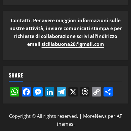
Contatti. Per avere maggiori informazioni sulle
nostre attività, inviare comunicati stampa e per
richieste di collaborazione scrivi all'indirizzo
email
siciliabuona20@gmail.com
SHARE
WhatsApp
Facebook
Messenger
LinkedIn
Telegram
X
Threads
Copy
Cond
Link
Copyright © All rights reserved.
|
MoreNews
per AF
themes.