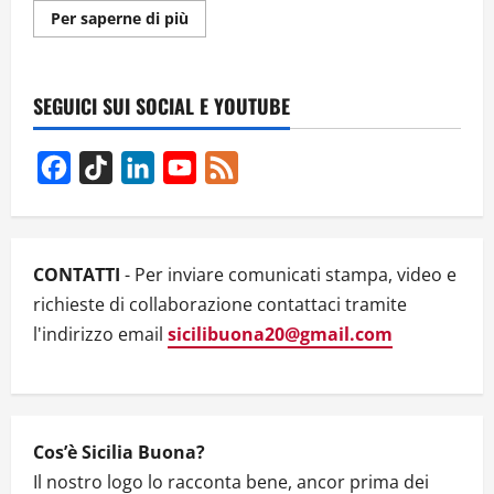
Ulteriori
Per saperne di più
informazioni
su
“432
Hz.
LA
SEGUICI SUI SOCIAL E YOUTUBE
RIVOLUZIONE
MUSICALE”.
INTERVISTA
ALL’AUTORE
Facebook
TikTok
LinkedIn
YouTube
Feed
RICCARDO
TRISTANO
Channel
TUIS
CONTATTI
- Per inviare comunicati stampa, video e
richieste di collaborazione contattaci tramite
l'indirizzo email
sicilibuona20@gmail.com
Cos’è Sicilia Buona?
Il nostro logo lo racconta bene, ancor prima dei