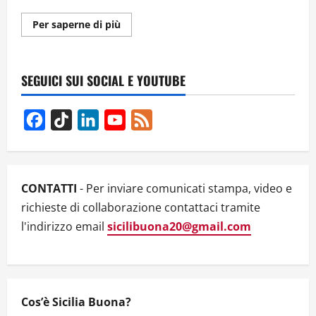
Ulteriori
Per saperne di più
informazioni
su
QUATTRO
CHIACCHIERE
CON
SEGUICI SUI SOCIAL E YOUTUBE
SALVO
LA
ROSA,
GIORNALISTA
Facebook
TikTok
LinkedIn
YouTube
Feed
E
CONDUTTORE
Channel
TELEVISIVO
MOLTO
AMATO
DAI
SICILIANI
CONTATTI
- Per inviare comunicati stampa, video e
richieste di collaborazione contattaci tramite
l'indirizzo email
sicilibuona20@gmail.com
Cos’è Sicilia Buona?