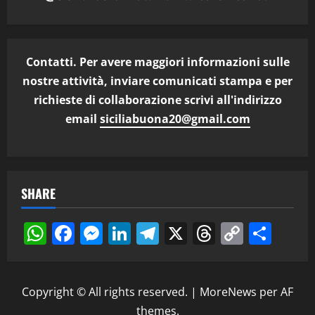
Contatti. Per avere maggiori informazioni sulle
nostre attività, inviare comunicati stampa e per
richieste di collaborazione scrivi all'indirizzo
email
siciliabuona20@gmail.com
SHARE
WhatsApp
Facebook
Messenger
LinkedIn
Telegram
X
Threads
Copy
Cond
Link
Copyright © All rights reserved.
|
MoreNews
per AF
themes.