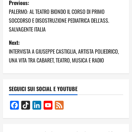
Previous:
o
PALERMO: AL TEATRO BIONDO IL CORSO DI PRIMO
SOCCORSO E DISOSTRUZIONE PEDIATRICA DELL’ASS.
s
SALVAGENTE ITALIA
t
Next:
n
INTERVISTA A GIUSEPPE CASTIGLIA, ARTISTA POLIEDRICO,
a
UNA VITA TRA CABARET, TEATRO, MUSICA E RADIO
v
i
SEGUICI SUI SOCIAL E YOUTUBE
g
Facebook
TikTok
LinkedIn
YouTube
Feed
a
Channel
t