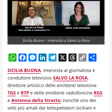
Sicilia Buona - Intervista a Salvo La Rosa
WhatsApp
Facebook
Messenger
LinkedIn
Telegram
X
Threads
Copy
Cond
Link
SICILIA BUONA
. Intervista al giornalista e
conduttore televisivo
SALVO LA ROSA
,
direttore artistico delle emittenti televisive
TGS
e
RTP
e delle emittenti radiofoniche
RGS
e
Antenna della Stretto
, nonché uno dei
volti più amati dai telespettatori siciliani e