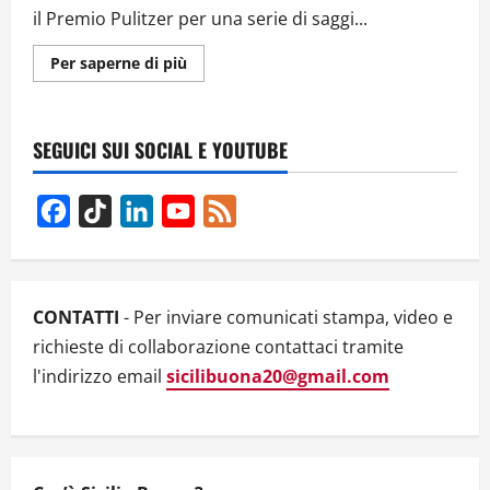
il Premio Pulitzer per una serie di saggi...
Ulteriori
Per saperne di più
informazioni
su
Il
Poeta
Palestinese
SEGUICI SUI SOCIAL E YOUTUBE
Mosab
Abu
Toha
Vince
Facebook
TikTok
LinkedIn
YouTube
Feed
il
Premio
Channel
Pulitzer.
Meta
lo
banna
su
CONTATTI
- Per inviare comunicati stampa, video e
Facebook.
Il
richieste di collaborazione contattaci tramite
direttore
della
l'indirizzo email
sicilibuona20@gmail.com
comunicazione:
“È
stato
solo
un
errore”