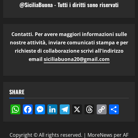
@SiciliaBuona - Tutti i diritti sono riservati
Contatti. Per avere maggiori informazioni sulle
nostre attività, inviare comunicati stampa e per
richieste di collaborazione scrivi all'indirizzo
email
siciliabuona20@gmail.com
SHARE
WhatsApp
Facebook
Messenger
LinkedIn
Telegram
X
Threads
Copy
Cond
Link
Copyright © All rights reserved.
|
MoreNews
per AF