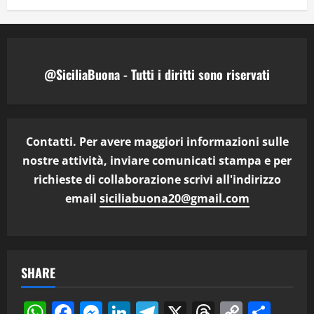
@SiciliaBuona - Tutti i diritti sono riservati
Contatti. Per avere maggiori informazioni sulle
nostre attività, inviare comunicati stampa e per
richieste di collaborazione scrivi all'indirizzo
email
siciliabuona20@gmail.com
SHARE
WhatsApp
Facebook
Messenger
LinkedIn
Telegram
X
Threads
Copy
Cond