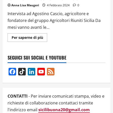
Anna Lisa Maugeri
4 Febbraio 2024
0
Intervista ad Agostino Cascio, agricoltore e
fondatore del gruppo Agricoltori Riuniti Sicilia Da
mesi vanno avanti le...
Ulteriori
Per saperne di più
informazioni
su
LA
PROTESTA
DEGLI
SEGUICI SUI SOCIAL E YOUTUBE
AGRICOLTORI
CONTRO
LE
DIRETTIVE
Facebook
TikTok
LinkedIn
YouTube
Feed
UE.
NE
Channel
PARLIAMO
CON
AGOSTINO
CASCIO,
FONDATORE
CONTATTI
- Per inviare comunicati stampa, video e
AGRICOLTORI
RIUNITI
richieste di collaborazione contattaci tramite
SICILIA
l'indirizzo email
sicilibuona20@gmail.com