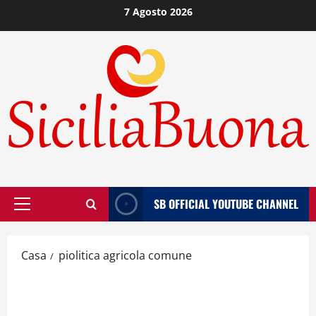
Vai
7 Agosto 2026
al
contenuto
SB OFFICIAL YOUTUBE CHANNEL
Menù
principale
Casa
piolitica agricola comune