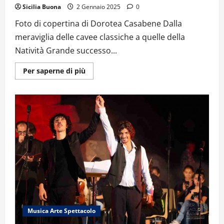
Sicilia Buona
2 Gennaio 2025
0
Foto di copertina di Dorotea Casabene Dalla
meraviglia delle cavee classiche a quelle della
Natività Grande successo...
Ulteriori
Per saperne di più
informazioni
su
CATANIA,
PIAZZA
DANTE:
OMAGGIO
A
LUCIO
DALLA
CON
IL
CORO
LIRICO
SICILIANO
–
VIDEO
Musica Arte Spettacolo