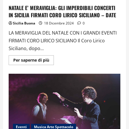
NATALE E’ MERAVIGLIA: GLI IMPERDIBILI CONCERTI
IN SICILIA FIRMATI CORO LIRICO SICILIANO – DATE
Sicilia Buona
18 Dicembre 2024
0
LA MERAVIGLIA DEL NATALE CON I GRANDI EVENTI
FIRMATI CORO LIRICO SICILIANO Il Coro Lirico
Siciliano, dopo...
Ulteriori
Per saperne di più
informazioni
su
NATALE
E’
MERAVIGLIA:
GLI
IMPERDIBILI
CONCERTI
IN
SICILIA
FIRMATI
CORO
LIRICO
SICILIANO
–
DATE
Eventi
Musica Arte Spettacolo