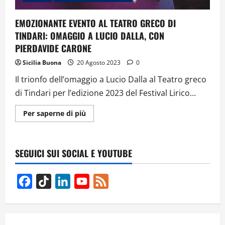
EMOZIONANTE EVENTO AL TEATRO GRECO DI
TINDARI: OMAGGIO A LUCIO DALLA, CON
PIERDAVIDE CARONE
Sicilia Buona
20 Agosto 2023
0
Il trionfo dell’omaggio a Lucio Dalla al Teatro greco
di Tindari per l’edizione 2023 del Festival Lirico...
Ulteriori
Per saperne di più
informazioni
su
EMOZIONANTE
EVENTO
AL
SEGUICI SUI SOCIAL E YOUTUBE
TEATRO
GRECO
DI
TINDARI:
Facebook
TikTok
LinkedIn
YouTube
Feed
OMAGGIO
A
Channel
LUCIO
DALLA,
CON
PIERDAVIDE