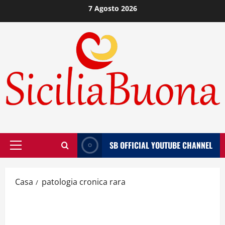
Vai
7 Agosto 2026
al
contenuto
SB OFFICIAL YOUTUBE CHANNEL
Menù
principale
Casa
patologia cronica rara