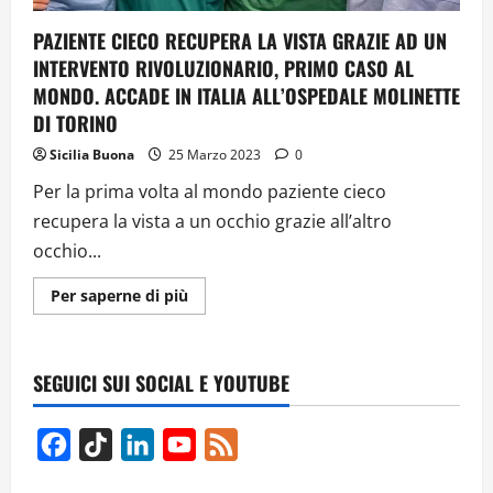
PAZIENTE CIECO RECUPERA LA VISTA GRAZIE AD UN
INTERVENTO RIVOLUZIONARIO, PRIMO CASO AL
MONDO. ACCADE IN ITALIA ALL’OSPEDALE MOLINETTE
DI TORINO
Sicilia Buona
25 Marzo 2023
0
Per la prima volta al mondo paziente cieco
recupera la vista a un occhio grazie all’altro
occhio...
Ulteriori
Per saperne di più
informazioni
su
PAZIENTE
CIECO
RECUPERA
SEGUICI SUI SOCIAL E YOUTUBE
LA
VISTA
GRAZIE
AD
Facebook
TikTok
LinkedIn
YouTube
Feed
UN
INTERVENTO
Channel
RIVOLUZIONARIO,