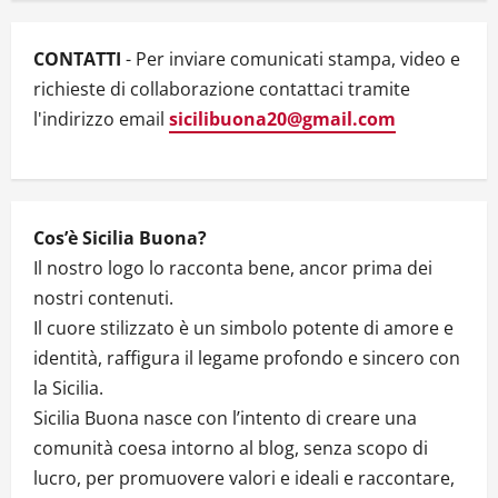
PRIMO
CASO
AL
MONDO.
CONTATTI
- Per inviare comunicati stampa, video e
ACCADE
IN
richieste di collaborazione contattaci tramite
ITALIA
ALL’OSPEDALE
l'indirizzo email
sicilibuona20@gmail.com
MOLINETTE
DI
TORINO
Cos’è Sicilia Buona?
Il nostro logo lo racconta bene, ancor prima dei
nostri contenuti.
Il cuore stilizzato è un simbolo potente di amore e
identità, raffigura il legame profondo e sincero con
la Sicilia.
Sicilia Buona nasce con l’intento di creare una
comunità coesa intorno al blog, senza scopo di
lucro, per promuovere valori e ideali e raccontare,