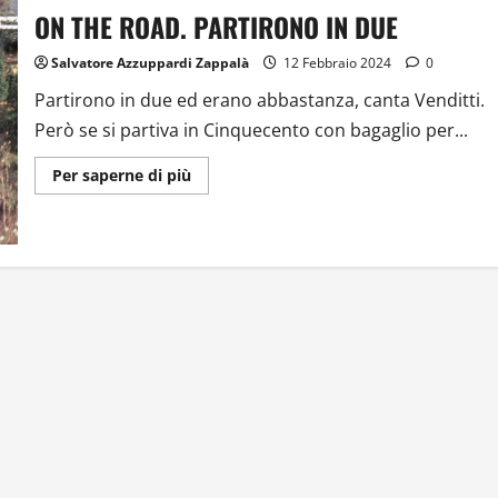
ON THE ROAD. PARTIRONO IN DUE
Salvatore Azzuppardi Zappalà
12 Febbraio 2024
0
Partirono in due ed erano abbastanza, canta Venditti.
Però se si partiva in Cinquecento con bagaglio per...
Ulteriori
Per saperne di più
informazioni
su
ON
THE
ROAD.
PARTIRONO
IN
DUE