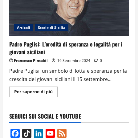
Articoli
Storie di Sicilia
Padre Puglisi: L’eredità di speranza e legalità per i
giovani siciliani
Francesco Pintaldi
16 Settembre 2024
0
Padre Puglisi: un simbolo di lotta e speranza per la
crescita dei giovani siciliani Il 15 settembre...
Ulteriori
Per saperne di più
informazioni
su
Padre
Puglisi:
L’eredità
SEGUICI SUI SOCIAL E YOUTUBE
di
speranza
e
legalità
Facebook
TikTok
LinkedIn
YouTube
Feed
per