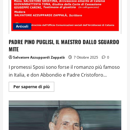
Articoli
PADRE PINO PUGLISI, IL MAESTRO DALLO SGUARDO
MITE
Salvatore Azzuppardi Zappalà
7 Ottobre 2025
0
I promessi Sposi sono forse il romanzo più famoso
in Italia, e don Abbondio e Padre Cristoforo...
Ulteriori
Per saperne di più
informazioni
su
PADRE
PINO
PUGLISI,
IL
MAESTRO
DALLO
SGUARDO
MITE