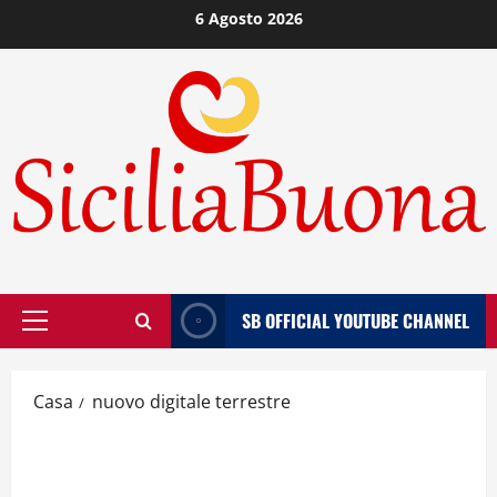
Vai
6 Agosto 2026
al
contenuto
SB OFFICIAL YOUTUBE CHANNEL
Menù
principale
Casa
nuovo digitale terrestre