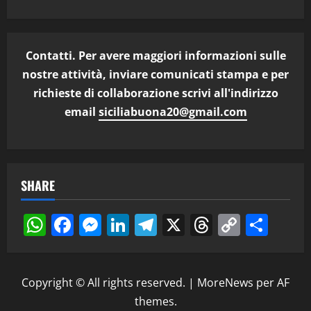
Contatti. Per avere maggiori informazioni sulle
nostre attività, inviare comunicati stampa e per
richieste di collaborazione scrivi all'indirizzo
email
siciliabuona20@gmail.com
SHARE
WhatsApp
Facebook
Messenger
LinkedIn
Telegram
X
Threads
Copy
Cond
Link
Copyright © All rights reserved.
|
MoreNews
per AF
themes.