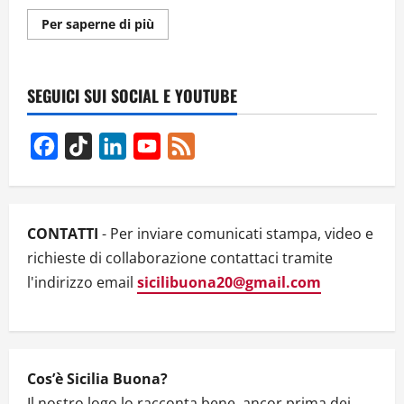
Ulteriori
Per saperne di più
informazioni
su
Perchè
Telejato
chiude?
SEGUICI SUI SOCIAL E YOUTUBE
Ci
spiega
tutto
Pino
Facebook
TikTok
LinkedIn
YouTube
Feed
Maniaci
Channel
CONTATTI
- Per inviare comunicati stampa, video e
richieste di collaborazione contattaci tramite
l'indirizzo email
sicilibuona20@gmail.com
Cos’è Sicilia Buona?
Il nostro logo lo racconta bene, ancor prima dei