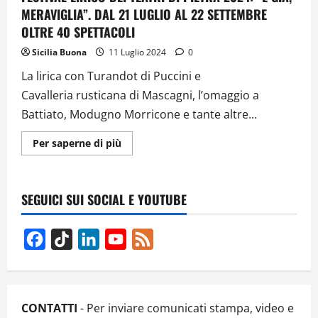
MERAVIGLIA”. DAL 21 LUGLIO AL 22 SETTEMBRE
OLTRE 40 SPETTACOLI
Sicilia Buona
11 Luglio 2024
0
La lirica con Turandot di Puccini e
Cavalleria rusticana di Mascagni, l’omaggio a
Battiato, Modugno Morricone e tante altre...
Ulteriori
Per saperne di più
informazioni
su
FESTIVAL
LIRICO
DEI
SEGUICI SUI SOCIAL E YOUTUBE
TEATRI
DI
PIETRA
2024: “È
Facebook
TikTok
LinkedIn
YouTube
Feed
GIÀ,
MERAVIGLIA”.
Channel
DAL
21
LUGLIO
AL
22
CONTATTI
- Per inviare comunicati stampa, video e
SETTEMBRE