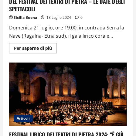
DEL FESTIVAL DEI TEATRI DI PIETRA – LE DATE DEGLI
SPETTACOLI
Sicilia Buona
18 Luglio 2024
0
Domenica 21 luglio, ore 19.00, in contrada Serra la
Nave (Ragalna- Etna sud), il gala lirico corale...
Ulteriori
Per saperne di più
informazioni
su
MUSICA:
ETNA
TEATRO
NATURALE
DELLA
VI
EDIZIONE
DEL
FESTIVAL
DEI
TEATRI
DI
PIETRA
–
Articoli
LE
DATE
DEGLI
SPETTACOLI
FESTIVAL LIRICO DEI TEATRI DI PIETRA 2024: “È GIÀ,