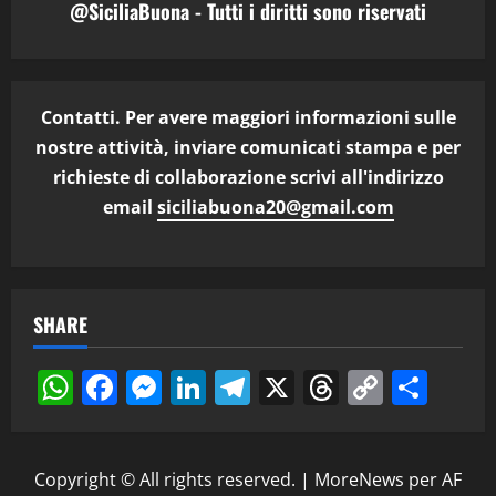
@SiciliaBuona - Tutti i diritti sono riservati
Contatti. Per avere maggiori informazioni sulle
nostre attività, inviare comunicati stampa e per
richieste di collaborazione scrivi all'indirizzo
email
siciliabuona20@gmail.com
SHARE
WhatsApp
Facebook
Messenger
LinkedIn
Telegram
X
Threads
Copy
Cond
Link
Copyright © All rights reserved.
|
MoreNews
per AF