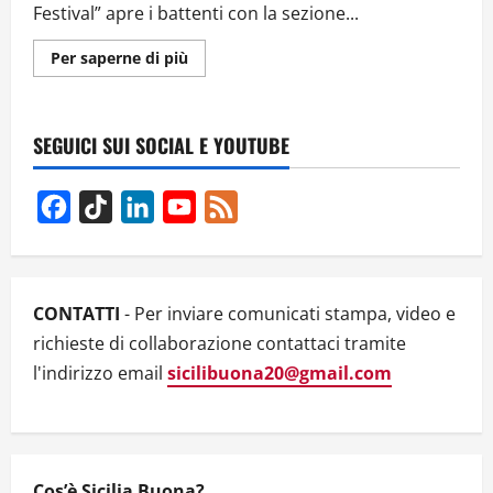
Festival” apre i battenti con la sezione...
Ulteriori
Per saperne di più
informazioni
su
Catania
Off
Fringe
SEGUICI SUI SOCIAL E YOUTUBE
Festival
2024:
Al
via
Facebook
TikTok
LinkedIn
YouTube
Feed
l’Off
dell’Off,
Channel
un’esplosione
di
creatività
per
i
CONTATTI
- Per inviare comunicati stampa, video e
giovani
e
richieste di collaborazione contattaci tramite
le
periferie
l'indirizzo email
sicilibuona20@gmail.com
Cos’è Sicilia Buona?