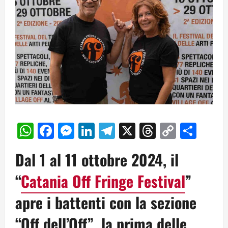
WhatsApp
Facebook
Messenger
LinkedIn
Telegram
X
Threads
Copy
Cond
Link
Dal 1 al 11 ottobre 2024, il
“
Catania Off Fringe Festival
”
apre i battenti con la sezione
“Off dell’Off”, la prima delle