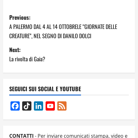
P
Previous:
o
A PALERMO DAL 4 AL 14 OTTOBRELE “GIORNATE DELLE
CREATURE”, NEL SEGNO DI DANILO DOLCI
s
Next:
t
La rivolta di Gaia?
n
a
v
SEGUICI SUI SOCIAL E YOUTUBE
i
Facebook
TikTok
LinkedIn
YouTube
Feed
g
Channel
a
CONTATTI
- Per inviare comunicati stampa, video e