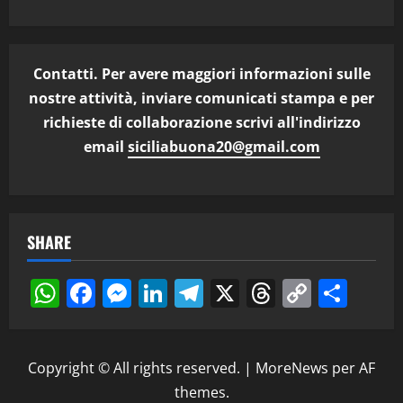
Contatti. Per avere maggiori informazioni sulle
nostre attività, inviare comunicati stampa e per
richieste di collaborazione scrivi all'indirizzo
email
siciliabuona20@gmail.com
SHARE
WhatsApp
Facebook
Messenger
LinkedIn
Telegram
X
Threads
Copy
Cond
Link
Copyright © All rights reserved.
|
MoreNews
per AF
themes.