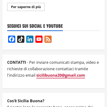
Ulteriori
Per saperne di più
informazioni
su
FERIA
D’AGOSTO
(MA
SEGUICI SUI SOCIAL E YOUTUBE
PAVESE
NON
C’ENTRA)
Facebook
TikTok
LinkedIn
YouTube
Feed
Channel
CONTATTI
- Per inviare comunicati stampa, video e
richieste di collaborazione contattaci tramite
l'indirizzo email
sicilibuona20@gmail.com
Cos’è Sicilia Buona?