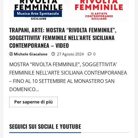
Musica Arte Spettacolo
TRAPANI, ARTE: MOSTRA “RIVOLTA FEMMINILE”,
SOGGETTIVITA’ FEMMINILE NELL’ARTE SICILIANA
CONTEMPORANEA – VIDEO
Michele Giacalone
27 Agosto 2024
0
MOSTRA “RIVOLTA FEMMINILE”, SOGGETTIVITA’
FEMMINILE NELL’ARTE SICILIANA CONTEMPORANEA
– FINO AL 10 SETTEMBRE AL MONASTERO SAN
DOMENICO...
Ulteriori
Per saperne di più
informazioni
su
TRAPANI,
ARTE:
MOSTRA
SEGUICI SUI SOCIAL E YOUTUBE
“RIVOLTA
FEMMINILE”,
SOGGETTIVITA’