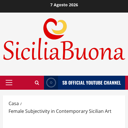
Vai
7 Agosto 2026
al
contenuto
SB OFFICIAL YOUTUBE CHANNEL
Menù
principale
Casa
Female Subjectivity in Contemporary Sicilian Art