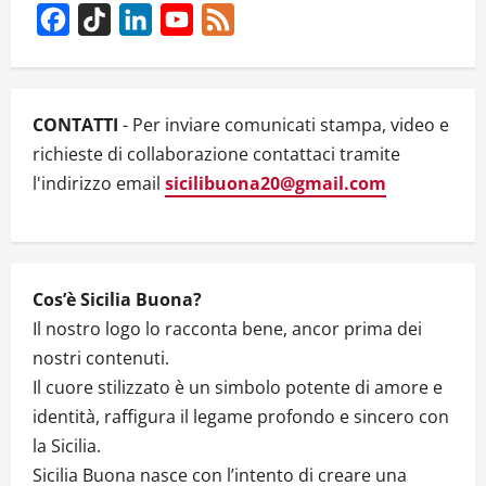
FEMMINILE
Facebook
TikTok
LinkedIn
YouTube
Feed
NELL’ARTE
SICILIANA
Channel
CONTEMPORANEA
–
VIDEO
CONTATTI
- Per inviare comunicati stampa, video e
richieste di collaborazione contattaci tramite
l'indirizzo email
sicilibuona20@gmail.com
Cos’è Sicilia Buona?
Il nostro logo lo racconta bene, ancor prima dei
nostri contenuti.
Il cuore stilizzato è un simbolo potente di amore e
identità, raffigura il legame profondo e sincero con
la Sicilia.
Sicilia Buona nasce con l’intento di creare una