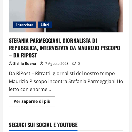
Interviste
Libri
STEFANIA PARMEGGIANI, GIORNALISTA DI
REPUBBLICA, INTERVISTATA DA MAURIZIO PISCOPO
– DA RIPOST
Sicilia Buona
7 Agosto 2023
0
Da RiPost – Ritratti: giornalisti del nostro tempo
Maurizio Piscopo incontra Stefania Parmeggiani Ho
letto con enorme...
Ulteriori
Per saperne di più
informazioni
su
STEFANIA
PARMEGGIANI,
GIORNALISTA
SEGUICI SUI SOCIAL E YOUTUBE
DI
REPUBBLICA,