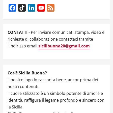
INTERVISTATA
DA
Facebook
TikTok
LinkedIn
YouTube
Feed
MAURIZIO
PISCOPO
Channel
–
DA
RIPOST
CONTATTI
- Per inviare comunicati stampa, video e
richieste di collaborazione contattaci tramite
l'indirizzo email
sicilibuona20@gmail.com
Cos’è Sicilia Buona?
Il nostro logo lo racconta bene, ancor prima dei
nostri contenuti.
Il cuore stilizzato è un simbolo potente di amore e
identità, raffigura il legame profondo e sincero con
la Sicilia.