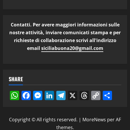
Contatti. Per avere maggiori informazioni sulle
nostre attività, inviare comunicati stampa e per
richieste di collaborazione scrivi all'indirizzo
email
siciliabuona20@gmail.com
SHARE
WhatsApp
Facebook
Messenger
LinkedIn
Telegram
X
Threads
Copy
Cond
Link
Copyright © All rights reserved.
|
MoreNews
per AF
themes.