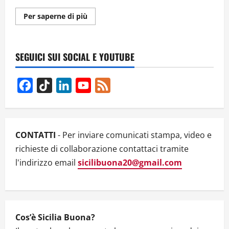
Ulteriori
Per saperne di più
informazioni
su
INTERVISTA
AL
GIORNALISTA
SEGUICI SUI SOCIAL E YOUTUBE
D’INCHIESTA
FEDERICO
RUFFO
Facebook
TikTok
LinkedIn
YouTube
Feed
Channel
CONTATTI
- Per inviare comunicati stampa, video e
richieste di collaborazione contattaci tramite
l'indirizzo email
sicilibuona20@gmail.com
Cos’è Sicilia Buona?