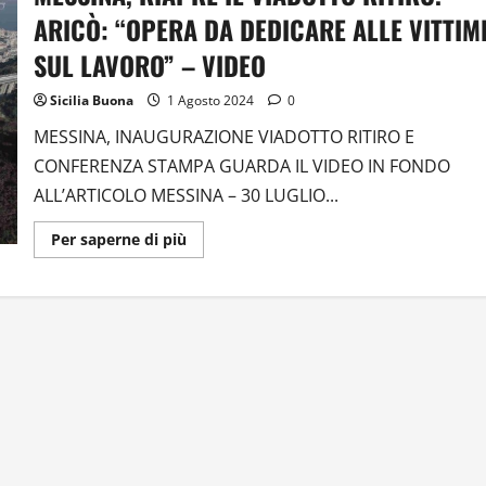
ARICÒ: “OPERA DA DEDICARE ALLE VITTIM
SUL LAVORO” – VIDEO
Sicilia Buona
1 Agosto 2024
0
MESSINA, INAUGURAZIONE VIADOTTO RITIRO E
CONFERENZA STAMPA GUARDA IL VIDEO IN FONDO
ALL’ARTICOLO MESSINA – 30 LUGLIO...
Ulteriori
Per saperne di più
informazioni
su
MESSINA,
RIAPRE
IL
VIADOTTO
RITIRO.
ARICÒ:
“OPERA
DA
DEDICARE
ALLE
VITTIME
SUL
LAVORO”
–