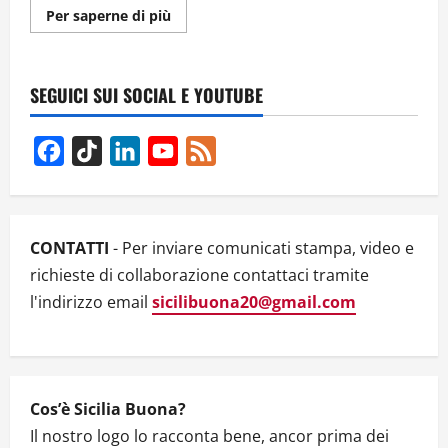
Ulteriori
Per saperne di più
informazioni
su
INTERVISTA
A
FABIO
SEGUICI SUI SOCIAL E YOUTUBE
DURANTI:
ANALISI
SULL’INFORMAZIONE
LIBERA
Facebook
TikTok
LinkedIn
YouTube
Feed
AI
GIORNI
Channel
NOSTRI
CONTATTI
- Per inviare comunicati stampa, video e
richieste di collaborazione contattaci tramite
l'indirizzo email
sicilibuona20@gmail.com
Cos’è Sicilia Buona?
Il nostro logo lo racconta bene, ancor prima dei