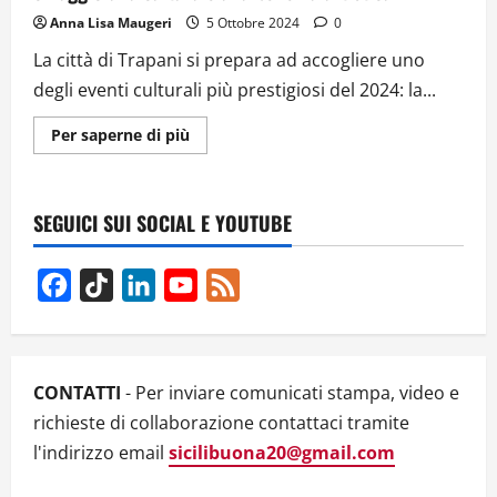
Anna Lisa Maugeri
5 Ottobre 2024
0
La città di Trapani si prepara ad accogliere uno
degli eventi culturali più prestigiosi del 2024: la...
Ulteriori
Per saperne di più
informazioni
su
Biennale
Internazionale
Sicily
SEGUICI SUI SOCIAL E YOUTUBE
Trinacria:
a
Trapani
omaggio
Facebook
TikTok
LinkedIn
YouTube
Feed
alla
cultura
Channel
e
alla
bellezza
artistica
CONTATTI
- Per inviare comunicati stampa, video e
richieste di collaborazione contattaci tramite
l'indirizzo email
sicilibuona20@gmail.com