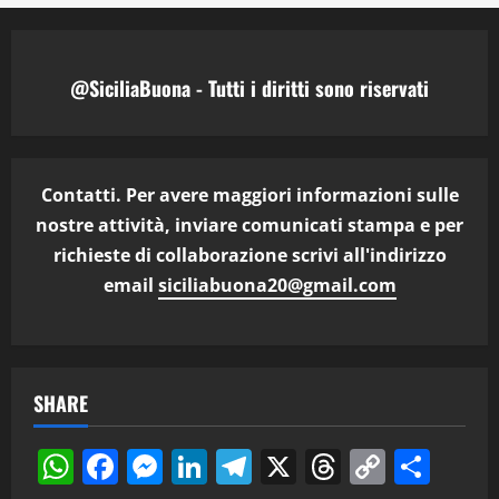
@SiciliaBuona - Tutti i diritti sono riservati
Contatti. Per avere maggiori informazioni sulle
nostre attività, inviare comunicati stampa e per
richieste di collaborazione scrivi all'indirizzo
email
siciliabuona20@gmail.com
SHARE
WhatsApp
Facebook
Messenger
LinkedIn
Telegram
X
Threads
Copy
Cond