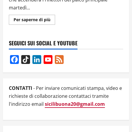
martedì...
Ulteriori
Per saperne di più
informazioni
su
DA
HOLLYWOOD
A
SEGUICI SUI SOCIAL E YOUTUBE
CATANIA:
MATTHEW
MODINE
È
Facebook
TikTok
LinkedIn
YouTube
Feed
L’OSPITE
D’ONORE
Channel
PER
IL
GRAN
FINALE
DI
CONTATTI
- Per inviare comunicati stampa, video e
ETNA
COMICS
richieste di collaborazione contattaci tramite
2026
l'indirizzo email
sicilibuona20@gmail.com