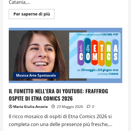
Catania,...
Ulteriori
Per saperne di più
informazioni
su
PAOLO
BARBIERI
A
CATANIA
OSPITE
DELLA
XIV
EDIZIONE
DI
ETNA
COMICS
–
VIDEO
Musica Arte Spettacolo
IL FUMETTO NELL’ERA DI YOUTUBE: FRAFFROG
OSPITE DI ETNA COMICS 2026
Maria Giulia Arcoria
23 Maggio 2026
0
Il ricco mosaico di ospiti di Etna Comics 2026 si
completa con una delle presenze più fresche,...