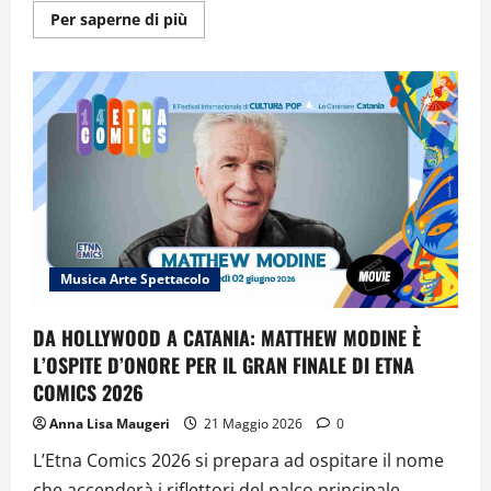
Ulteriori
Per saperne di più
informazioni
su
IL
FUMETTO
NELL’ERA
DI
YOUTUBE:
FRAFFROG
OSPITE
DI
ETNA
COMICS
2026
Musica Arte Spettacolo
DA HOLLYWOOD A CATANIA: MATTHEW MODINE È
L’OSPITE D’ONORE PER IL GRAN FINALE DI ETNA
COMICS 2026
Anna Lisa Maugeri
21 Maggio 2026
0
L’Etna Comics 2026 si prepara ad ospitare il nome
che accenderà i riflettori del palco principale