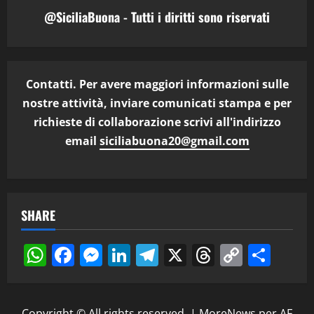
@SiciliaBuona - Tutti i diritti sono riservati
Contatti. Per avere maggiori informazioni sulle
nostre attività, inviare comunicati stampa e per
richieste di collaborazione scrivi all'indirizzo
email
siciliabuona20@gmail.com
SHARE
WhatsApp
Facebook
Messenger
LinkedIn
Telegram
X
Threads
Copy
Cond
Link
Copyright © All rights reserved.
|
MoreNews
per AF